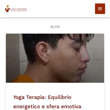
Vai
MEN
al
contenuto
PRIN
BLOG
Page
Page
Page
Page
Yoga Terapia: Equilibrio
energetico e sfera emotiva