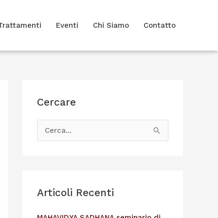
Trattamenti
Eventi
Chi Siamo
Contatto
Cercare
C
e
r
c
Articoli Recenti
a
:
MAHAVIDYA SADHANA seminario di