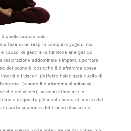
e è quello addominale.
ima fase di un respiro completo yogico, ma
 e capaci di gestire la funzione energetica
ma respirazione addominale s’impara a portare
ssa dei polmoni, cosicché il diaframma possa
nterni e i visceri. L’effetto fisico sarà quello di
’esterno. Quando il diaframma si abbassa,
stivi e dei visceri, saranno stimolate le
o stimolo di questa ghiandola posta al centro del
 la parte superiore del tronco rilassata e
rcepire solo la parte anteriore dell’addome, ma