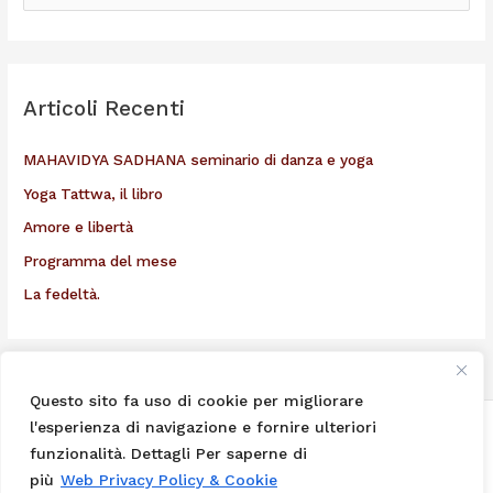
e
r
c
Articoli Recenti
a
:
MAHAVIDYA SADHANA seminario di danza e yoga
Yoga Tattwa, il libro
Amore e libertà
Programma del mese
La fedeltà.
Questo sito fa uso di cookie per migliorare
l'esperienza di navigazione e fornire ulteriori
Centro Yoga Shakty Swami Jivanmukta Saraswati ©
funzionalità. Dettagli Per saperne di
info legali - codice fiscale 91149360157
più
Web Privacy Policy & Cookie