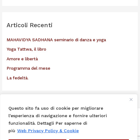
e
r
c
Articoli Recenti
a
:
MAHAVIDYA SADHANA seminario di danza e yoga
Yoga Tattwa, il libro
Amore e libertà
Programma del mese
La fedeltà.
Questo sito fa uso di cookie per migliorare
l'esperienza di navigazione e fornire ulteriori
Centro Yoga Shakty Swami Jivanmukta Saraswati ©
funzionalità. Dettagli Per saperne di
info legali - codice fiscale 91149360157
più
Web Privacy Policy & Cookie