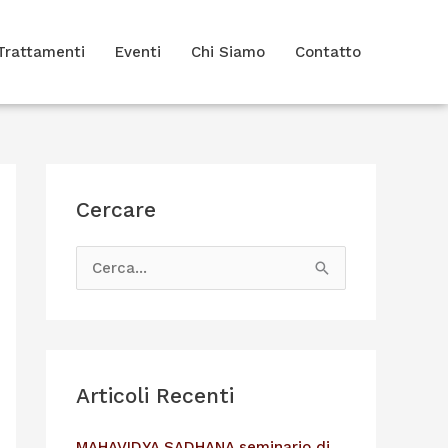
Trattamenti
Eventi
Chi Siamo
Contatto
Cercare
C
e
r
c
Articoli Recenti
a
:
MAHAVIDYA SADHANA seminario di