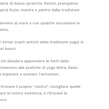
pleta di Asana (pratiche fisiche, pranayama
piro) Kryia, mantra e yantra dalla tradizione
poseremo al mare o con qualche escursione in
monto.
kirtan (canti antichi della tradizione yoga) in
del bosco.
chi desidera apprendere le fonti della
icheremo alle pratiche di yoga Nidra, Nada
rrà imparare a suonare l’armonium.
itrovare il proprio “centro”, risvegliare quelle
zare la nostra esistenza, e ritrovare la
acro.